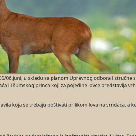
d 05/06.juni, u skladu sa planom Upravnog odbora i stručne 
ća ili šumskog princa koji za pojedine lovce predstavlja vr
ila koja se trebaju poštivati prilikom lova na srndaća, a k