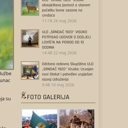
ULD “Srndać 1920” Visoko
obavještava javnost o skorom
početku lovne sezone na
srndaća
11:18
26 maj 2026
ULD „SRNDAĆ 1920“ VISOKO
POTPISAO UGOVOR O DODJELI
LOVIŠTA NA PERIOD OD 10
GODINA
14:48
22 maj 2026
Održana redovna Skupština ULD
„SRNDAĆ 1920“ Visoko: Usvojen
službe
novi Statut i potvrđen uspješan
razvoj Udruženja
hunac
9:48
10 maj 2026
FOTO GALERIJA
oja su