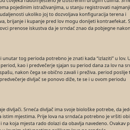
i kod čovjeka nadomješteno je izoštrenim drugim čulima. Srn
 prema pojedinim istraživanjima, u stanju registrovati najmanj
daljenosti ukoliko joj to dozvoljava konfiguracija terena i
ava, brijanje i kupanje pred lov mogu donijeti kontraefekat. 
 lovci prenose iskustva da je srndać znao da pobjegne nako
i unutar tog perioda potrebno je znati kada “izlaziti” u lov. 
i period, kao i predvečerje sjajan su period dana za lov na s
 ispašu, nakon čega se obično zavali i preživa. period poslije 
predvečerje divljač se ponovo diže, te se i u ovom periodu
je divljači. Srneća divljač ima svoje biološke potrebe, da jed
 na istim mjestima. Prije lova na srndaća potrebno je vršiti ob
i i na koja mjesta rado dolazi da obavlja navedeno. Ovakav p