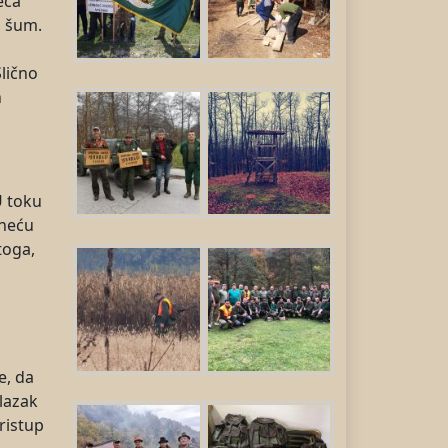
eća
i šum.
Slično
n
U toku
rneću
toga,
e, da
ilazak
ristup