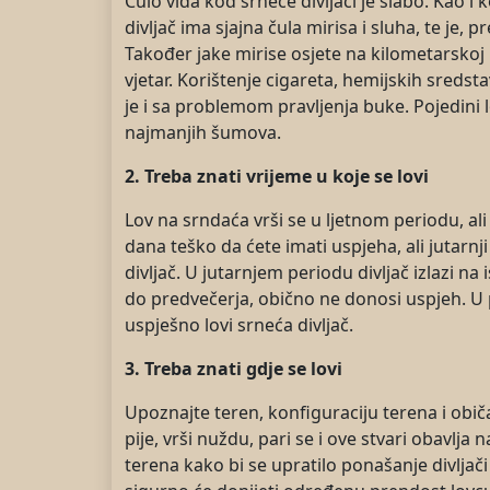
Čulo vida kod srneće divljači je slabo. Kao 
divljač ima sjajna čula mirisa i sluha, te je,
Također jake mirise osjete na kilometarskoj u
vjetar. Korištenje cigareta, hemijskih sredst
je i sa problemom pravljenja buke. Pojedini
najmanjih šumova.
2. Treba znati vrijeme u koje se lovi
Lov na srndaća vrši se u ljetnom periodu, ali 
dana teško da ćete imati uspjeha, ali jutarnj
divljač. U jutarnjem periodu divljač izlazi na
do predvečerja, obično ne donosi uspjeh. U 
uspješno lovi srneća divljač.
3. Treba znati gdje se lovi
Upoznajte teren, konfiguraciju terena i običa
pije, vrši nuždu, pari se i ove stvari obavlja
terena kako bi se upratilo ponašanje divljač