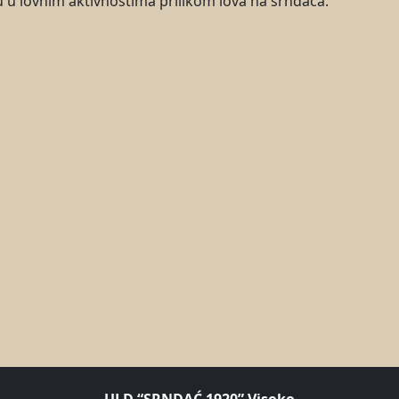
 u lovnim aktivnostima prilikom lova na srndaća.