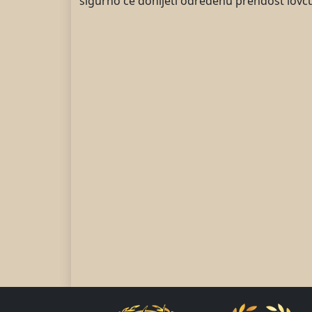
sigurno će donijeti određenu prendost lovcu