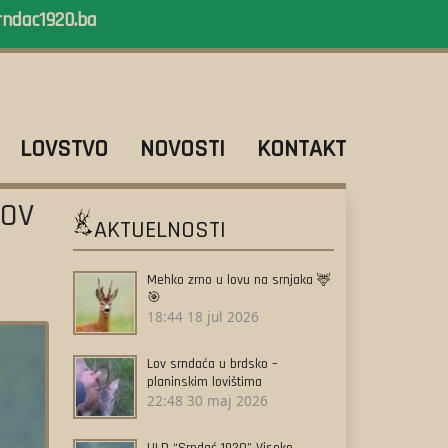
rndac1920.ba
LOVSTVO
NOVOSTI
KONTAKT
LOV
AKTUELNOSTI
Mehko zrno u lovu na srnjaka 🦌
🎯
18:44
18 jul 2026
Lov srndaća u brdsko –
planinskim lovištima
22:48
30 maj 2026