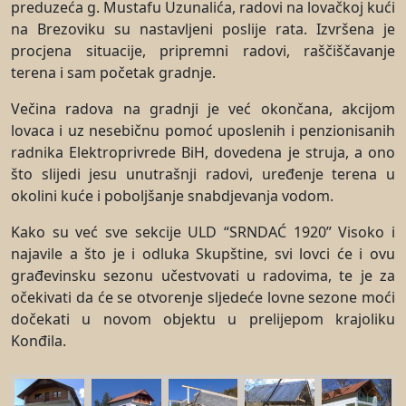
preduzeća g. Mustafu Uzunalića, radovi na lovačkoj kući
na Brezoviku su nastavljeni poslije rata. Izvršena je
procjena situacije, pripremni radovi, raščiščavanje
terena i sam početak gradnje.
Večina radova na gradnji je već okončana, akcijom
lovaca i uz nesebičnu pomoć uposlenih i penzionisanih
radnika Elektroprivrede BiH, dovedena je struja, a ono
što slijedi jesu unutrašnji radovi, uređenje terena u
okolini kuće i poboljšanje snabdjevanja vodom.
Kako su već sve sekcije ULD “SRNDAĆ 1920” Visoko i
najavile a što je i odluka Skupštine, svi lovci će i ovu
građevinsku sezonu učestvovati u radovima, te je za
očekivati da će se otvorenje sljedeće lovne sezone moći
dočekati u novom objektu u prelijepom krajoliku
Konđila.