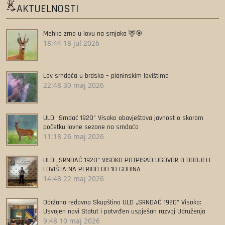
AKTUELNOSTI
Mehko zrno u lovu na srnjaka 🦌🎯
18:44
18 jul 2026
Lov srndaća u brdsko – planinskim lovištima
22:48
30 maj 2026
ULD “Srndać 1920” Visoko obavještava javnost o skorom
početku lovne sezone na srndaća
11:18
26 maj 2026
ULD „SRNDAĆ 1920“ VISOKO POTPISAO UGOVOR O DODJELI
LOVIŠTA NA PERIOD OD 10 GODINA
14:48
22 maj 2026
Održana redovna Skupština ULD „SRNDAĆ 1920“ Visoko:
Usvojen novi Statut i potvrđen uspješan razvoj Udruženja
9:48
10 maj 2026