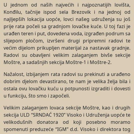
U jednom od naših najvećih i najpoznatijih lovišta,
Konđilu, tačnije ispod sela Brezovik i na jednoj od
najljepših lokacija uopće, lovci našeg udruženja su još
prije rata počeli sa gradnjom lovačke kuće. U toj fazi je
urađen teren i put, dovedena voda, izgrađen podrum sa
slijepom pločom, izvršeni drugi pripremni radovi te
većim dijelom prikupljen materijal za nastavak gradnje.
Radovi su obavljeni velikim zalaganjem bivše sekcije
Moštre, a sadašnjih sekcija Moštre-1 i Moštre-2.
Nažalost, izbijanjem rata radovi su prekinuti a urađeno
dobrim djelom devastirano, te nam je velika želja bila i
ostala ovu lovačku kuću u potpunosti izgraditi i dovesti
u funkciju, što smo i započeli.
Velikim zalaganjem lovaca sekcije Moštre, kao i drugih
sekcija ULD “SRNDAĆ 1920” Visoko i Udruženja uopće te
velikodušnih donatora od koji posebno moramo
spomenuti preduzeće “IGM” d.d. Visoko i direktora tog