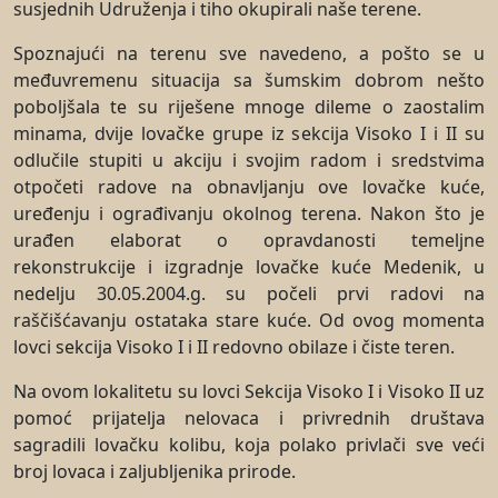
susjednih Udruženja i tiho okupirali naše terene.
Spoznajući na terenu sve navedeno, a pošto se u
međuvremenu situacija sa šumskim dobrom nešto
poboljšala te su riješene mnoge dileme o zaostalim
minama, dvije lovačke grupe iz sekcija Visoko I i II su
odlučile stupiti u akciju i svojim radom i sredstvima
otpočeti radove na obnavljanju ove lovačke kuće,
uređenju i ograđivanju okolnog terena. Nakon što je
urađen elaborat o opravdanosti temeljne
rekonstrukcije i izgradnje lovačke kuće Medenik, u
nedelju 30.05.2004.g. su počeli prvi radovi na
raščišćavanju ostataka stare kuće. Od ovog momenta
lovci sekcija Visoko I i II redovno obilaze i čiste teren.
Na ovom lokalitetu su lovci Sekcija Visoko I i Visoko II uz
pomoć prijatelja nelovaca i privrednih društava
sagradili lovačku kolibu, koja polako privlači sve veći
broj lovaca i zaljubljenika prirode.