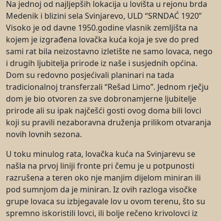
Na jednoj od najljepših lokacija u lovišta u rejonu brda
Medenik i blizini sela Svinjarevo, ULD “SRNDAĆ 1920”
Visoko je od davne 1950.godine vlasnik zemljišta na
kojem je izgrađena lovačka kuća koja je sve do pred
sami rat bila neizostavno izletište ne samo lovaca, nego
i drugih ljubitelja prirode iz naše i susjednih općina.
Dom su redovno posjećivali planinari na tada
tradicionalnoj transferzali “Rešad Limo”. Jednom rječju
dom je bio otvoren za sve dobronamjerne ljubitelje
prirode ali su ipak najčešći gosti ovog doma bili lovci
koji su pravili nezaboravna druženja prilikom otvaranja
novih lovnih sezona.
U toku minulog rata, lovačka kuća na Svinjarevu se
našla na prvoj liniji fronte pri čemu je u potpunosti
razrušena a teren oko nje manjim dijelom miniran ili
pod sumnjom da je miniran. Iz ovih razloga visočke
grupe lovaca su izbjegavale lov u ovom terenu, što su
spremno iskoristili lovci, ili bolje rečeno krivolovci iz