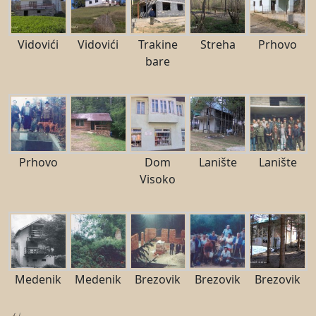
Vidovići
Vidovići
Trakine
Streha
Prhovo
bare
Prhovo
Dom
Lanište
Lanište
Visoko
Medenik
Medenik
Brezovik
Brezovik
Brezovik