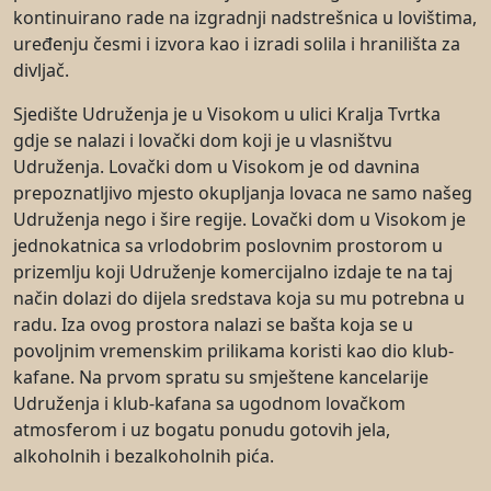
kontinuirano rade na izgradnji nadstrešnica u lovištima,
uređenju česmi i izvora kao i izradi solila i hranilišta za
divljač.
Sjedište Udruženja je u Visokom u ulici Kralja Tvrtka
gdje se nalazi i lovački dom koji je u vlasništvu
Udruženja. Lovački dom u Visokom je od davnina
prepoznatljivo mjesto okupljanja lovaca ne samo našeg
Udruženja nego i šire regije. Lovački dom u Visokom je
jednokatnica sa vrlodobrim poslovnim prostorom u
prizemlju koji Udruženje komercijalno izdaje te na taj
način dolazi do dijela sredstava koja su mu potrebna u
radu. Iza ovog prostora nalazi se bašta koja se u
povoljnim vremenskim prilikama koristi kao dio klub-
kafane. Na prvom spratu su smještene kancelarije
Udruženja i klub-kafana sa ugodnom lovačkom
atmosferom i uz bogatu ponudu gotovih jela,
alkoholnih i bezalkoholnih pića.