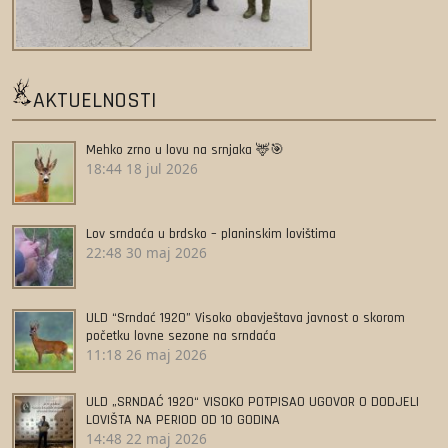
AKTUELNOSTI
Mehko zrno u lovu na srnjaka 🦌🎯
18:44
18 jul 2026
Lov srndaća u brdsko – planinskim lovištima
22:48
30 maj 2026
ULD “Srndać 1920” Visoko obavještava javnost o skorom
početku lovne sezone na srndaća
11:18
26 maj 2026
ULD „SRNDAĆ 1920“ VISOKO POTPISAO UGOVOR O DODJELI
LOVIŠTA NA PERIOD OD 10 GODINA
14:48
22 maj 2026