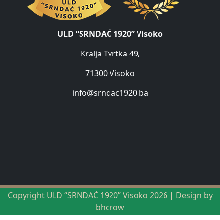
ULD “SRNDAĆ 1920” Visoko
Kralja Tvrtka 49,
71300 Visoko
info@srndac1920.ba
Copyright ULD “SRNDAĆ 1920” Visoko 2026 | Design by
bhcrow