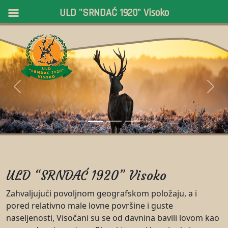
ULD "SRNDAĆ 1920" Visoko
Previous
Next
ULD “SRNDAĆ 1920” Visoko
Zahvaljujući povoljnom geografskom položaju, a i
pored relativno male lovne površine i guste
naseljenosti, Visočani su se od davnina bavili lovom kao