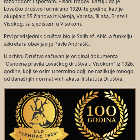
razonodom i sportom. Pisani tragovi kazuju da je
Lovačko društvo formirano 1920.-te godine, kad je
okupljalo 55 članova iz Kaknja, Vareša, Ilijaša, Breze i
Visokog, sa sjedištem u Visokom.
Prvi predsjednik društva bio je Salih ef. Ahić, a funkciju
sekretara obavljao je Pavle Andrašić.
U arhivu Društva sačuvan je original dokumenta
“Osnovna pravila Lovačkog društva u Visokom” iz 1926.
godine, koji se osim u terminologiji ne razlikuje mnogo
od današnjih normativnih akata ili statuta Društva.