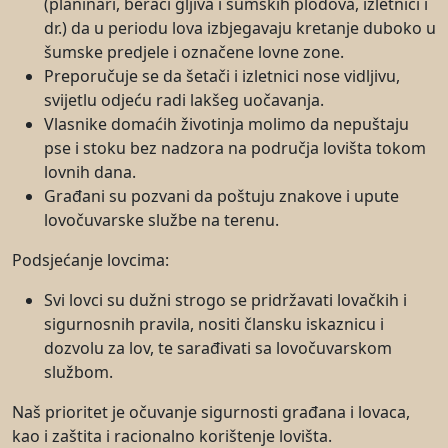
(planinari, berači gljiva i šumskih plodova, izletnici i
dr.) da u periodu lova izbjegavaju kretanje duboko u
šumske predjele i označene lovne zone.
Preporučuje se da šetači i izletnici nose vidljivu,
svijetlu odjeću radi lakšeg uočavanja.
Vlasnike domaćih životinja molimo da nepuštaju
pse i stoku bez nadzora na područja lovišta tokom
lovnih dana.
Građani su pozvani da poštuju znakove i upute
lovočuvarske službe na terenu.
Podsjećanje lovcima:
Svi lovci su dužni strogo se pridržavati lovačkih i
sigurnosnih pravila, nositi člansku iskaznicu i
dozvolu za lov, te sarađivati sa lovočuvarskom
službom.
Naš prioritet je očuvanje sigurnosti građana i lovaca,
kao i zaštita i racionalno korištenje lovišta.