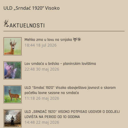
ULD „Srndać 1920“ Visoko
AKTUELNOSTI
Mehko zrno u lovu na srnjaka 🦌🎯
18:44
18 jul 2026
Lov srndaća u brdsko – planinskim lovištima
22:48
30 maj 2026
ULD “Srndać 1920” Visoko obavještava javnost o skorom
početku lovne sezone na srndaća
11:18
26 maj 2026
ULD „SRNDAĆ 1920“ VISOKO POTPISAO UGOVOR O DODJELI
LOVIŠTA NA PERIOD OD 10 GODINA
14:48
22 maj 2026