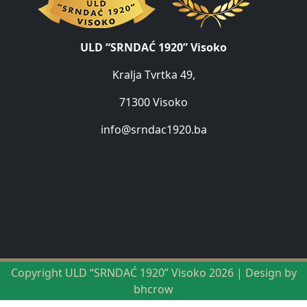
ULD “SRNDAĆ 1920” Visoko
Kralja Tvrtka 49,
71300 Visoko
info@srndac1920.ba
Copyright ULD “SRNDAĆ 1920” Visoko 2026 | Design by
bhcrow