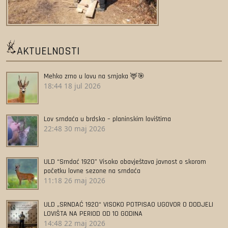
AKTUELNOSTI
Mehko zrno u lovu na srnjaka 🦌🎯
18:44
18 jul 2026
Lov srndaća u brdsko – planinskim lovištima
22:48
30 maj 2026
ULD “Srndać 1920” Visoko obavještava javnost o skorom
početku lovne sezone na srndaća
11:18
26 maj 2026
ULD „SRNDAĆ 1920“ VISOKO POTPISAO UGOVOR O DODJELI
LOVIŠTA NA PERIOD OD 10 GODINA
14:48
22 maj 2026