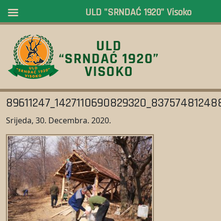
ULD "SRNDAĆ 1920" Visoko
89611247_1427110690829320_83757481248
Srijeda, 30. Decembra. 2020.