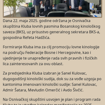
Dana 22. maja 2025. godine održana je Osnivačka
skupština Kluba lovnih pasmina Bosanskog kinološkog
saveza (BKS), uz prisustvo generalnog sekretara BKS-a,
gospodina Refeta Hadžića.
Formiranje Kluba ima za cilj promociju lovne kinologije
na području Federacije Bosne i Hercegovine, kao i
ujedinjenje te unapređenje rada svih pravnih i fizičkih
lica zainteresovanih za ovu oblast.
Za predsjednika Kluba izabran je Sanel Kulovac,
dugogodišnji kinološki sudija, dok su za vođe uzgoja po
kantonima imenovani kinološki sudije: Sanel Kulovac,
Admir Šatara, Mevludin Omerčić i Avdo Šivčić.
Na Osnivačkoj skupštini usvojen je plan i program rada
Kluba te je utvrđen kalendar manifestacija za 2025.