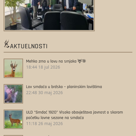
AKTUELNOSTI
Mehko zrno u lovu na srnjaka 🦌🎯
18:44
18 jul 2026
Lov srndaća u brdsko – planinskim lovištima
22:48
30 maj 2026
ULD “Srndać 1920” Visoko obavještava javnost o skorom
početku lovne sezone na srndaća
11:18
26 maj 2026