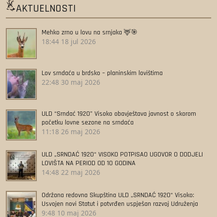
AKTUELNOSTI
Mehko zrno u lovu na srnjaka 🦌🎯
18:44
18 jul 2026
Lov srndaća u brdsko – planinskim lovištima
22:48
30 maj 2026
ULD “Srndać 1920” Visoko obavještava javnost o skorom
početku lovne sezone na srndaća
11:18
26 maj 2026
ULD „SRNDAĆ 1920“ VISOKO POTPISAO UGOVOR O DODJELI
LOVIŠTA NA PERIOD OD 10 GODINA
14:48
22 maj 2026
Održana redovna Skupština ULD „SRNDAĆ 1920“ Visoko:
Usvojen novi Statut i potvrđen uspješan razvoj Udruženja
9:48
10 maj 2026