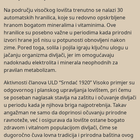
Na području visočkog lovišta trenutno se nalazi 30
automatskih hranilica, koje su redovno opskrbljene
hranom bogatom mineralima i vitaminima. Ove
hranilice su posebno važne u periodima kada prirodni
izvori hrane još nisu u potpunosti obnovljeni nakon
zime. Pored toga, solila i pojila igraju ključnu ulogu u
jačanju organizma divljači, jer im omogućavaju
nadoknadu elektrolita i minerala neophodnih za
pravilan metabolizam.
Aktivnosti članova ULD “Srndać 1920” Visoko primjer su
odgovornog i planskog upravljanja lovištem, pri čemu
se poseban naglasak stavlja na zaštitu i očuvanje divljači
u periodu kada je njihova briga najpotrebnija. Takav
angažman ne samo da doprinosi očuvanju prirodne
ravnoteže, već i osigurava da lovište ostane bogato
zdravom i vitalnom populacijom divljači, čime se
dugoročno čuva lovna tradicija i prirodna baština ovog