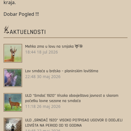
kraja.
Dobar Pogled !!!
AKTUELNOSTI
Mehko zrno u lovu na srnjaka 🦌🎯
18:44
18 jul 2026
Lov srndaća u brdsko – planinskim lovištima
22:48
30 maj 2026
ULD “Srndać 1920” Visoko obavještava javnost o skorom
početku lovne sezone na srndaća
11:18
26 maj 2026
ULD „SRNDAĆ 1920“ VISOKO POTPISAO UGOVOR O DODJELI
LOVIŠTA NA PERIOD OD 10 GODINA
14:48
22 maj 2026