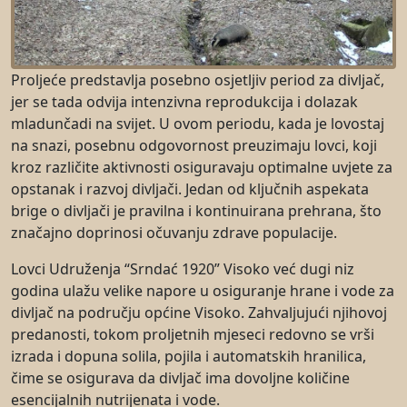
Proljeće predstavlja posebno osjetljiv period za divljač,
jer se tada odvija intenzivna reprodukcija i dolazak
mladunčadi na svijet. U ovom periodu, kada je lovostaj
na snazi, posebnu odgovornost preuzimaju lovci, koji
kroz različite aktivnosti osiguravaju optimalne uvjete za
opstanak i razvoj divljači. Jedan od ključnih aspekata
brige o divljači je pravilna i kontinuirana prehrana, što
značajno doprinosi očuvanju zdrave populacije.
Lovci Udruženja “Srndać 1920” Visoko već dugi niz
godina ulažu velike napore u osiguranje hrane i vode za
divljač na području općine Visoko. Zahvaljujući njihovoj
predanosti, tokom proljetnih mjeseci redovno se vrši
izrada i dopuna solila, pojila i automatskih hranilica,
čime se osigurava da divljač ima dovoljne količine
esencijalnih nutrijenata i vode.