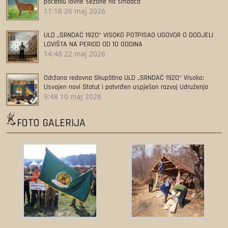
početku lovne sezone na srndaća
11:18
26 maj 2026
ULD „SRNDAĆ 1920“ VISOKO POTPISAO UGOVOR O DODJELI
LOVIŠTA NA PERIOD OD 10 GODINA
14:48
22 maj 2026
Održana redovna Skupština ULD „SRNDAĆ 1920“ Visoko:
Usvojen novi Statut i potvrđen uspješan razvoj Udruženja
9:48
10 maj 2026
FOTO GALERIJA