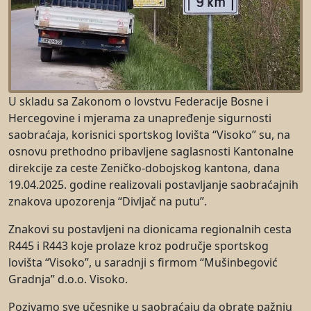
U skladu sa Zakonom o lovstvu Federacije Bosne i
Hercegovine i mjerama za unapređenje sigurnosti
saobraćaja, korisnici sportskog lovišta “Visoko” su, na
osnovu prethodno pribavljene saglasnosti Kantonalne
direkcije za ceste Zeničko-dobojskog kantona, dana
19.04.2025. godine realizovali postavljanje saobraćajnih
znakova upozorenja “Divljač na putu”.
Znakovi su postavljeni na dionicama regionalnih cesta
R445 i R443 koje prolaze kroz područje sportskog
lovišta “Visoko”, u saradnji s firmom “Mušinbegović
Gradnja” d.o.o. Visoko.
Pozivamo sve učesnike u saobraćaju da obrate pažnju