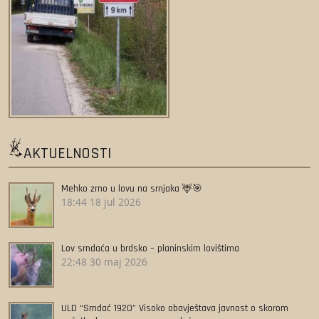
AKTUELNOSTI
Mehko zrno u lovu na srnjaka 🦌🎯
18:44
18 jul 2026
Lov srndaća u brdsko – planinskim lovištima
22:48
30 maj 2026
ULD “Srndać 1920” Visoko obavještava javnost o skorom