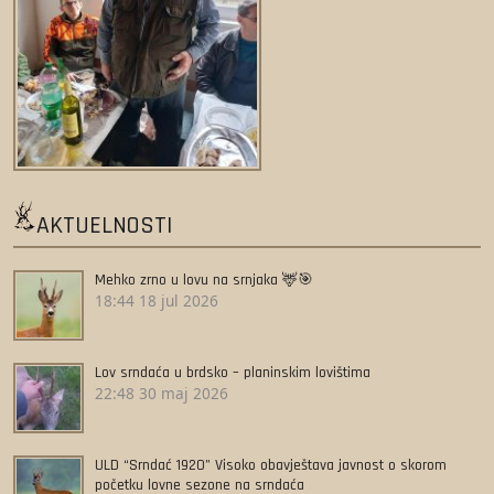
AKTUELNOSTI
Mehko zrno u lovu na srnjaka 🦌🎯
18:44
18 jul 2026
Lov srndaća u brdsko – planinskim lovištima
22:48
30 maj 2026
ULD “Srndać 1920” Visoko obavještava javnost o skorom
početku lovne sezone na srndaća