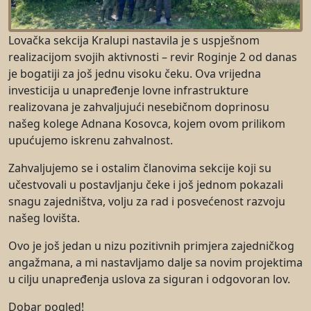
Lovačka sekcija Kralupi nastavila je s uspješnom
realizacijom svojih aktivnosti – revir Roginje 2 od danas
je bogatiji za još jednu visoku čeku. Ova vrijedna
investicija u unapređenje lovne infrastrukture
realizovana je zahvaljujući nesebičnom doprinosu
našeg kolege Adnana Kosovca, kojem ovom prilikom
upućujemo iskrenu zahvalnost.
Zahvaljujemo se i ostalim članovima sekcije koji su
učestvovali u postavljanju čeke i još jednom pokazali
snagu zajedništva, volju za rad i posvećenost razvoju
našeg lovišta.
Ovo je još jedan u nizu pozitivnih primjera zajedničkog
angažmana, a mi nastavljamo dalje sa novim projektima
u cilju unapređenja uslova za siguran i odgovoran lov.
Dobar pogled!