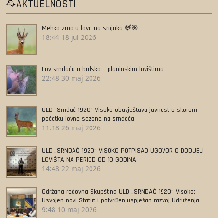
AKTUELNOSTI
Mehko zrno u lovu na srnjaka 🦌🎯
18:44
18 jul 2026
Lov srndaća u brdsko – planinskim lovištima
22:48
30 maj 2026
ULD “Srndać 1920” Visoko obavještava javnost o skorom
početku lovne sezone na srndaća
11:18
26 maj 2026
ULD „SRNDAĆ 1920“ VISOKO POTPISAO UGOVOR O DODJELI
LOVIŠTA NA PERIOD OD 10 GODINA
14:48
22 maj 2026
Održana redovna Skupština ULD „SRNDAĆ 1920“ Visoko:
Usvojen novi Statut i potvrđen uspješan razvoj Udruženja
9:48
10 maj 2026