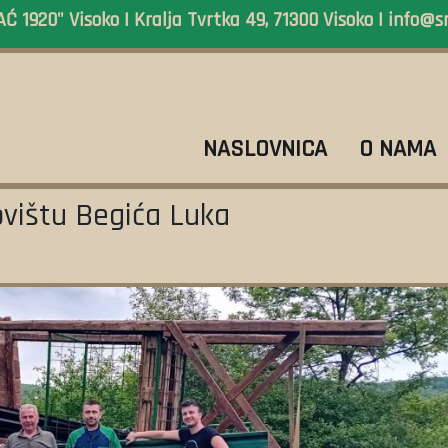
 1920" Visoko | Kralja Tvrtka 49, 71300 Visoko |
info@s
NASLOVNICA
O NAMA
ovištu Begića Luka