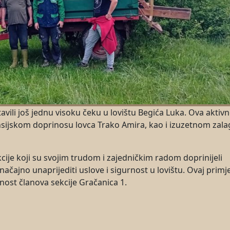
avili još jednu visoku čeku u lovištu Begića Luka. Ova aktiv
nsijskom doprinosu lovca Trako Amira, kao i izuzetnom zala
cije koji su svojim trudom i zajedničkim radom doprinijeli
ačajno unaprijediti uslove i sigurnost u lovištu. Ovaj primje
ost članova sekcije Gračanica 1.