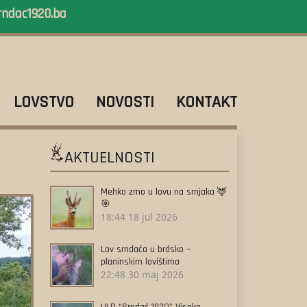
rndac1920.ba
LOVSTVO
NOVOSTI
KONTAKT
AKTUELNOSTI
Mehko zrno u lovu na srnjaka 🦌
🎯
18:44
18 jul 2026
Lov srndaća u brdsko –
planinskim lovištima
22:48
30 maj 2026