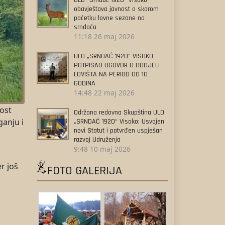
ULD “Srndać 1920” Visoko
obavještava javnost o skorom
početku lovne sezone na
srndaća
11:18
26 maj 2026
ULD „SRNDAĆ 1920“ VISOKO
POTPISAO UGOVOR O DODJELI
LOVIŠTA NA PERIOD OD 10
GODINA
14:48
22 maj 2026
nost
Održana redovna Skupština ULD
ganju i
„SRNDAĆ 1920“ Visoko: Usvojen
novi Statut i potvrđen uspješan
razvoj Udruženja
9:48
10 maj 2026
r još
FOTO GALERIJA