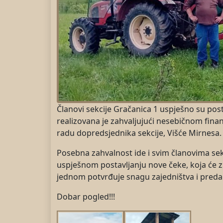
Članovi sekcije Gračanica 1 uspješno su post
realizovana je zahvaljujući nesebičnom fina
radu dopredsjednika sekcije, Višće Mirnesa.
Posebna zahvalnost ide i svim članovima sek
uspješnom postavljanju nove čeke, koja će zn
jednom potvrđuje snagu zajedništva i predan
Dobar pogled!!!