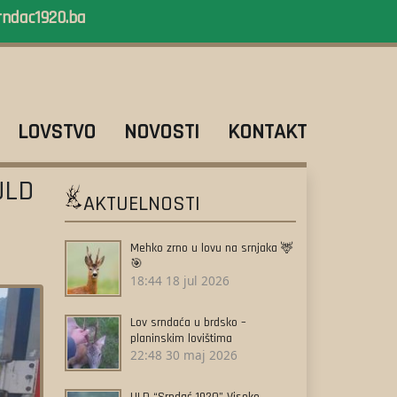
rndac1920.ba
LOVSTVO
NOVOSTI
KONTAKT
ULD
AKTUELNOSTI
Mehko zrno u lovu na srnjaka 🦌
🎯
18:44
18 jul 2026
Lov srndaća u brdsko –
planinskim lovištima
22:48
30 maj 2026