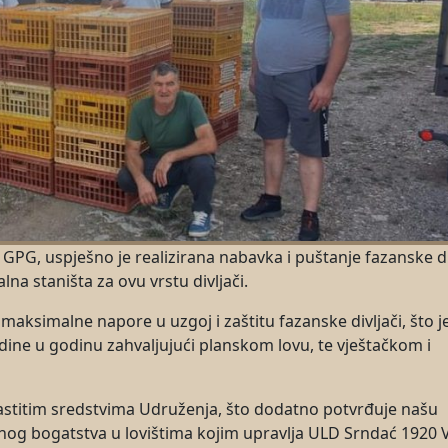
 GPG, uspješno je realizirana nabavka i puštanje fazanske di
lna staništa za ovu vrstu divljači.
aksimalne napore u uzgoj i zaštitu fazanske divljači, što j
godine u godinu zahvaljujući planskom lovu, te vještačkom i
lastitim sredstvima Udruženja, što dodatno potvrđuje našu
og bogatstva u lovištima kojim upravlja ULD Srndać 1920 