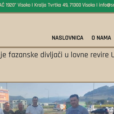
 1920" Visoko | Kralja Tvrtka 49, 71300 Visoko |
info@s
NASLOVNICA
O NAMA
e fazanske divljači u lovne revire 