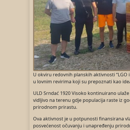
U okviru redovnih planskih aktivnosti “LGO i
u lovnim revirima koji su prepoznati kao idea
ULD Srndać 1920 Visoko kontinuirano ulaže m
vidljivo na terenu gdje populacija raste iz 
prirodnom prirastu.
Ova aktivnost je u potpunosti finansirana v
posvećenost očuvanju i unapređenju prirodn