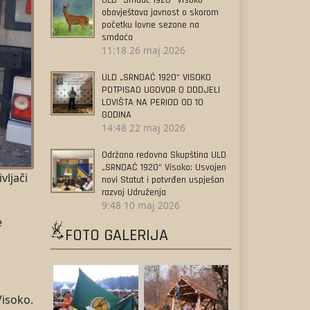
ULD “Srndać 1920” Visoko
obavještava javnost o skorom
početku lovne sezone na
srndaća
11:18
26 maj 2026
ULD „SRNDAĆ 1920“ VISOKO
POTPISAO UGOVOR O DODJELI
LOVIŠTA NA PERIOD OD 10
GODINA
14:48
22 maj 2026
Održana redovna Skupština ULD
„SRNDAĆ 1920“ Visoko: Usvojen
vljači
novi Statut i potvrđen uspješan
razvoj Udruženja
9:48
10 maj 2026
e
FOTO GALERIJA
Visoko.